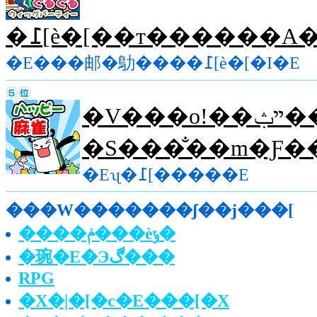
�E���邮�鳨����߁[è�[�I�E
�V���o!��ײݑ��l�ΐ햃���ށ[�
�S���̐��m�Ƒ�
�Eʯ�߁[�����E
���W�������ʃ��j���[
����ݥ���èݸ�
�琬�E�Эڰ���
RPG
�X�|�[�c�E���[�X