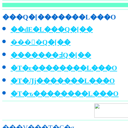
���Q�[�������L���O
��ԁE�L���Q�[��
���񂽂�Q�[��
�������߃Q�[��
�T�ԑ��������L���O
�T�Ԓj�������L���O
�T�ԏ��������L���O
���V���T�C�g