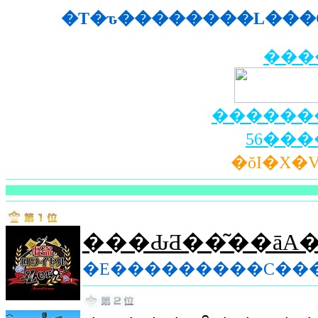
�T�ԏ��������L���O
���
������
56��
�ŏI�X�V�
�E���������C��