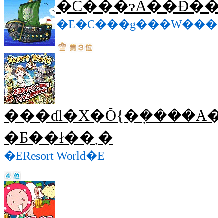
�C���ɂȂ��Đ��
�E�C���g���W���
���ɗl�X�Ȏ{�݂����A
�Ƃ��ł��܂�
�EResort World�E