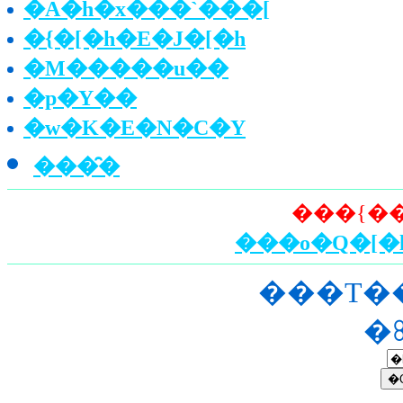
�A�h�x���`���[
�{�[�h�E�J�[�h
�M�����u��
�p�Y��
�w�K�E�N�C�Y
���̑�
���o�Q�[
���T�
�