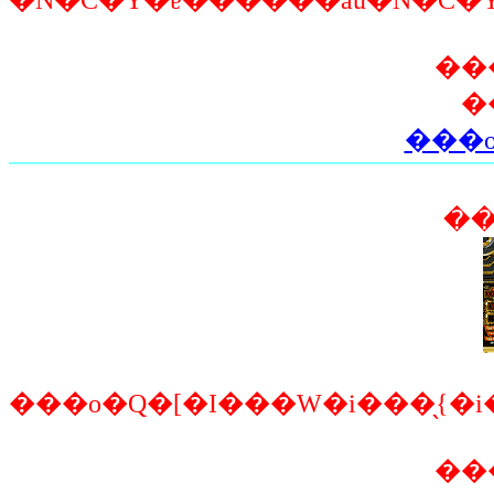
��
�
���o
���o�Q�[�I���W�i���̖{�
��