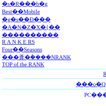
�s�R���b�g
Best��Mobile
�g�ѕ��Ɖ���
�A�N�Z�X�{��
����������
R A N K E RS
Four��Seasons
���葊�݃����NRANK
TOP of the RANK
R
PC���