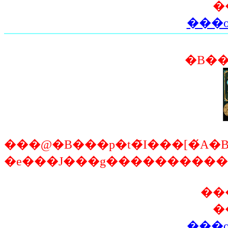
�
���o
���@�B���p�t�̃I���[�́A�
�e���J���g����������
��
�
���o