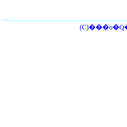
(C)���o�