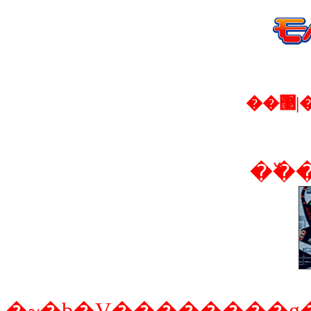
�
��߰