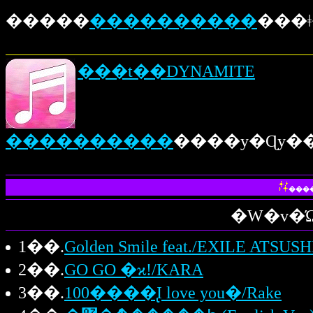
�����
����������
���t��DYNAMITE
����������
���
1��.
2��.
GO GO �ϰ!/KARA
3��.
100����̢I love you�/Rake