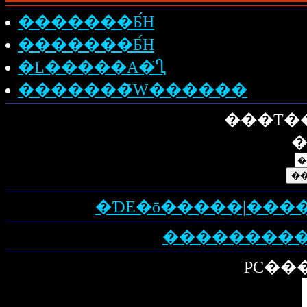
�������Ƃ́H
�������Ƃ́H
�L�����A�̈Ⴂ
�������̃W������
���T�
�
�ƊE�ō�����|���
PC���