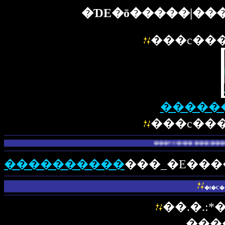
�ƊE�ō�����|��
���c���
���c���
���ƊE�ō�����|�������
����������
���_�E���
�l�C
��.�.:*
���