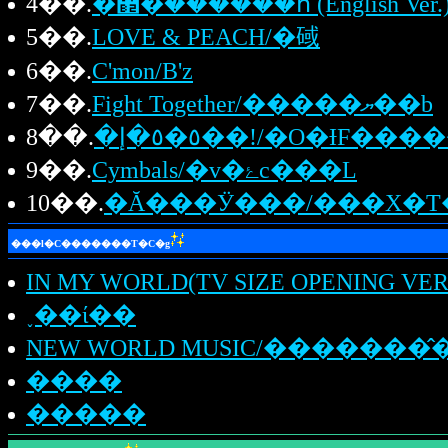
4��.
�޲�ް������հ (English Ve
5��.
LOVE & PEACH/�䂸
6��.
C'mon/B'z
7��.
Fight Together/�����ޔ��b
8��.
9��.
Cymbals/�v�ۓc���L
10��.
���l�C�������T�C�g
IN MY WORLD(TV SIZE OPENING VER
˯��ί��
NEW WORLD MUSIC/�������
����
�����