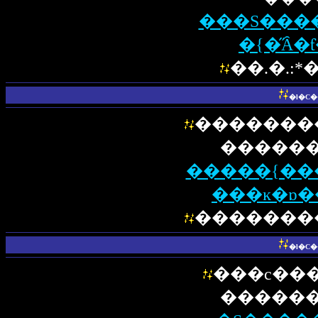
���S���
�{�̋Ȃ
��.�.:*
�l�C
�������
������
�����{��
���ĸ�ɒ�
�������
�l�C
���c���
������