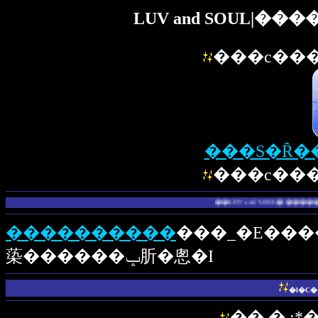
LUV and SOUL|
���c���
���S�Ȓ�
���c���
��LUV and SOUL|��������
����������
���_�E����
蒅������ݒ肵�悤�I
�l�C
��.�.:*