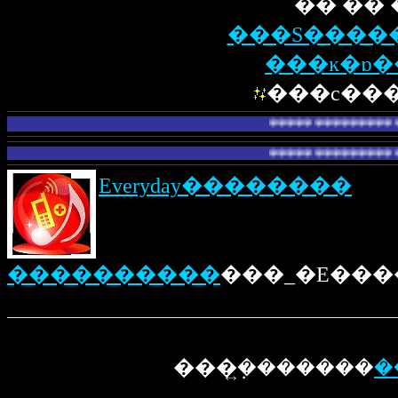
�� �� 
���S����
���ĸ�ɒ�
���c���
������������������G
������������������GE
Everyday��������
����������
���_�E���
���݂͍�������
�