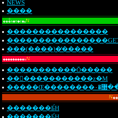
NEWS
����
���֘A�T�C�g
����������������
����������������GE
���(����)�̒�����
�����݃����N
�����������Ŏ�����
���ْ����������z�M
�����Œ��������޳
��
�������Ƃ́H
�������Ƃ́H