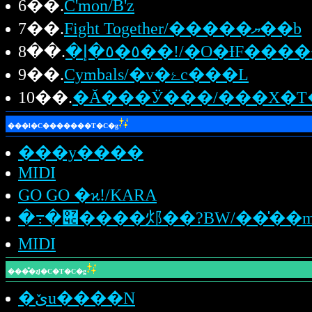
6��.
C'mon/B'z
7��.
Fight Together/�����ޔ��b
8��.
9��.
Cymbals/�v�ۓc���L
10��.
���l�C�������T�C�g
���y����
MIDI
GO GO �ϰ!/KARA
�߹�݌����邩��?BW/��̍��
MIDI
���̎�ʐl�C�T�C�g
�ێu����N