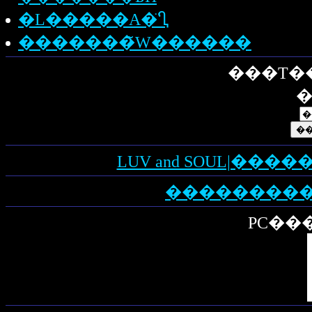
�L�����A�̈Ⴂ
�������̃W������
���T�
�
LUV and SOUL|��
PC���