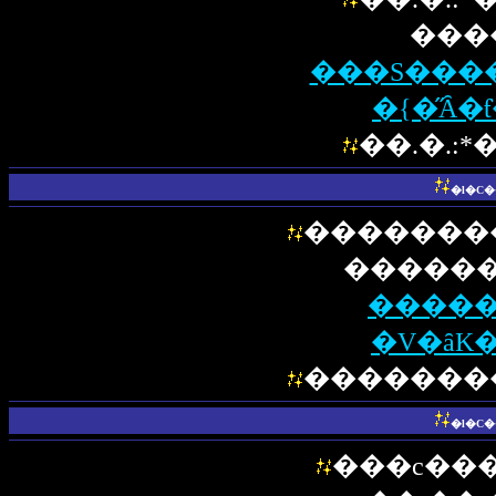
���
���S���
�{�̋Ȃ
��.�.:*
�l�C
�������
������
�����
�V�ȃK
�������
�l�C
���c���