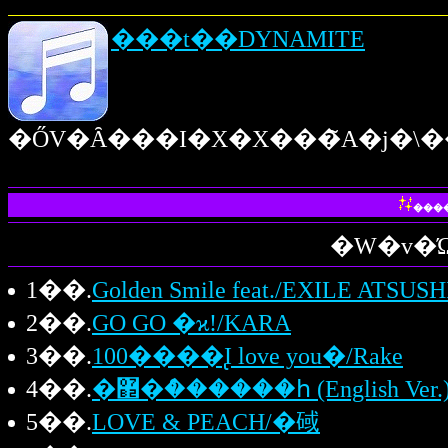
���t��DYNAMITE
���
1��.
2��.
GO GO �ϰ!/KARA
3��.
100����̢I love you�/Rake
4��.
�޲�ް������հ (English Ve
5��.
LOVE & PEACH/�䂸